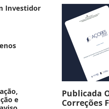
m Investidor
uenos
zação,
Publicada 
ação e
Correções F
 aviso