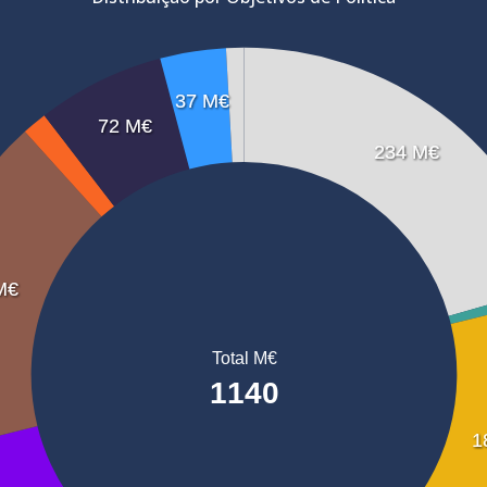
37 M€
72 M€
234 M€
M€
Total M€
1140
1