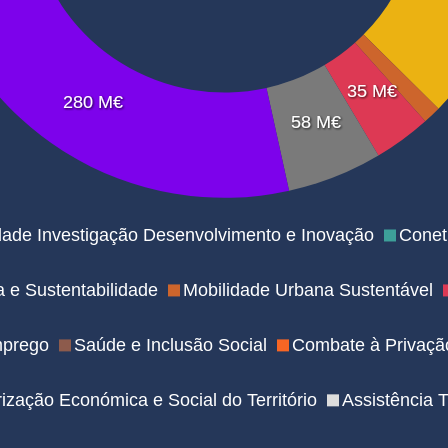
35 M€
280 M€
58 M€
dade Investigação Desenvolvimento e Inovação
Coneti
a e Sustentabilidade
Mobilidade Urbana Sustentável
mprego
Saúde e Inclusão Social
Combate à Privação
rização Económica e Social do Território
Assistência 