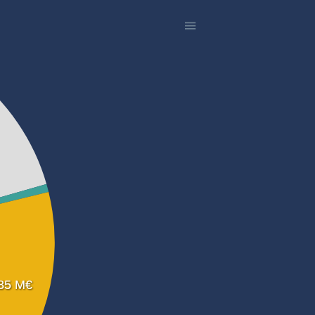
85 M€