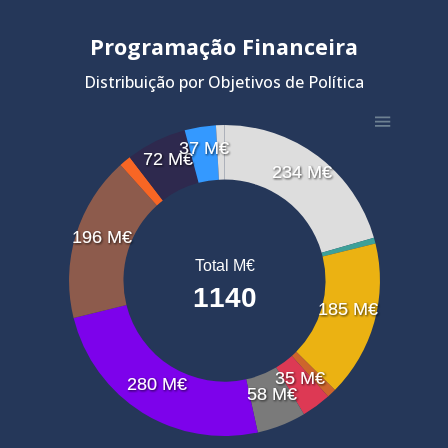
Programação Financeira
Distribuição por Objetivos de Política
37 M€
72 M€
234 M€
196 M€
Total M€
1140
185 M€
35 M€
280 M€
58 M€