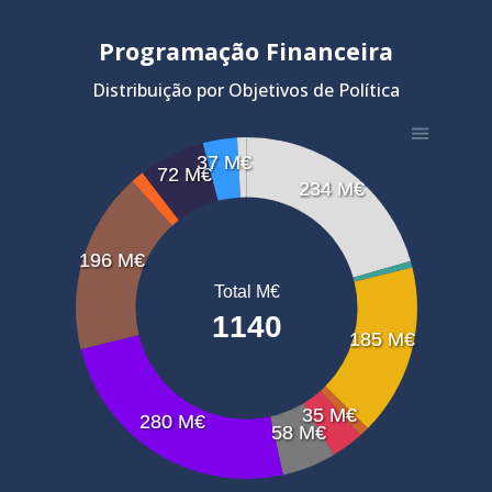
Programação Financeira
Distribuição por Objetivos de Política
37 M€
72 M€
234 M€
196 M€
Total M€
1140
185 M€
35 M€
280 M€
58 M€