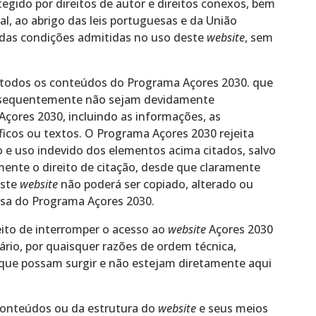
egido por direitos de autor e direitos conexos, bem
al, ao abrigo das leis portuguesas e da União
a das condições admitidas no uso deste
website
, sem
de todos os conteúdos do Programa Açores 2030. que
nsequentemente não sejam devidamente
Açores 2030, incluindo as informações, as
ficos ou textos. O Programa Açores 2030 rejeita
 e uso indevido dos elementos acima citados, salvo
mente o direito de citação, desde que claramente
este
website
não poderá ser copiado, alterado ou
ssa do Programa Açores 2030.
eito de interromper o acesso ao
website
Açores 2030
rio, por quaisquer razões de ordem técnica,
s que possam surgir e não estejam diretamente aqui
conteúdos ou da estrutura do
website
e seus meios