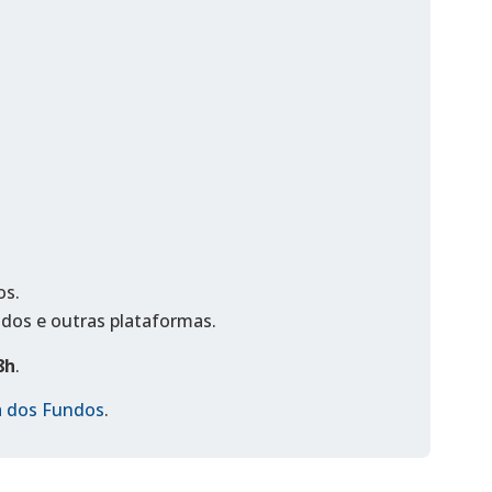
os.
ndos e outras plataformas.
8h
.
ha dos Fundos
.