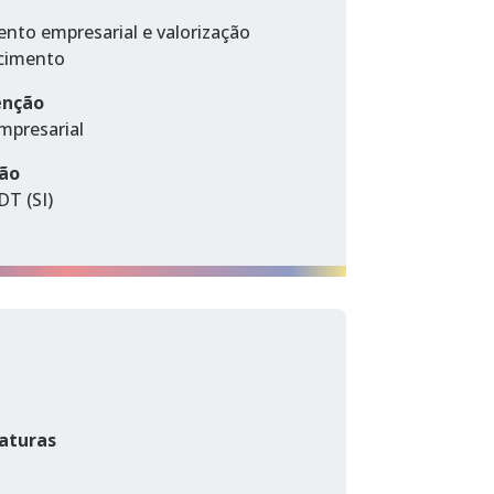
ento empresarial e valorização
cimento
enção
mpresarial
ção
DT (SI)
aturas