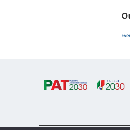
O
Eve